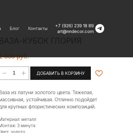
+7 (926) 239 18 89
а
Блог
Контакты
art@nndecor.com
ВАЗА-КУБОК ГЛОРИЯ
1 800
руб.
ДОБАВИТЬ В КОРЗИНУ
Ваза из латуни золотого цвета. Тяжелая,
массивная, устойчивая. Отлично подойдет
для крупных флористических композиций.
Материал: металл
Монтаж: 3 минута
Цвет: золото