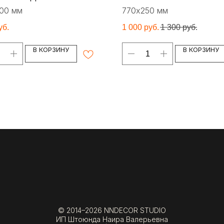
00 мм
770х250 мм
уб.
1 000
руб.
1 300
руб.
В КОРЗИНУ
В КОРЗИНУ
© 2014–2026 NNDECOR STUDIO
ИП Штоюнда Наира Валерьевна