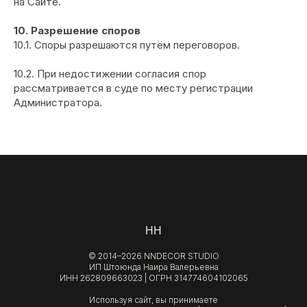
на Сайте.
10. Разрешение споров
10.1. Споры разрешаются путём переговоров.
10.2. При недостижении согласия спор
рассматривается в суде по месту регистрации
Администратора.
НН
© 2014–2026 NNDECOR STUDIO
ИП Штоюнда Наира Валерьевна
ИНН 262809663023 | ОГРН 314774604102065
Используя сайт, вы принимаете