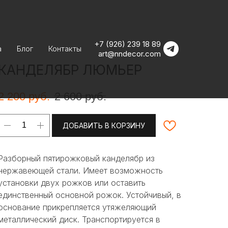
+7 (926) 239 18 89
а
Блог
Контакты
art@nndecor.com
КАНДЕЛЯБР ЛЮМЬЕР
2 200
руб.
2 600
руб.
ДОБАВИТЬ В КОРЗИНУ
Разборный пятирожковый канделябр из
нержавеющей стали. Имеет возможность
установки двух рожков или оставить
единственный основной рожок. Устойчивый, в
основание прикрепляется утяжеляющий
металлический диск. Транспортируется в