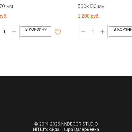
70 мм
560х130 мм
руб.
1 200
руб.
В КОРЗИНУ
В КОРЗИ
© 2014–2026 NNDECOR STUDIO
ИП Штоюнда Наира Валерьевна