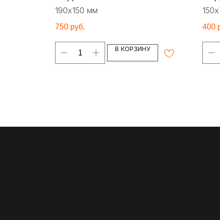
190х150 мм
150х
750
руб.
400
У
В КОРЗИНУ