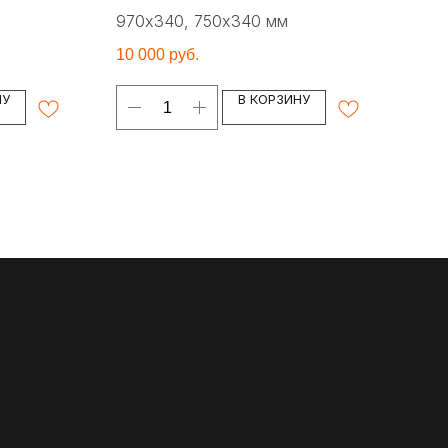
970х340, 750х340 мм
950
10 000
руб.
6 00
НУ
В КОРЗИНУ