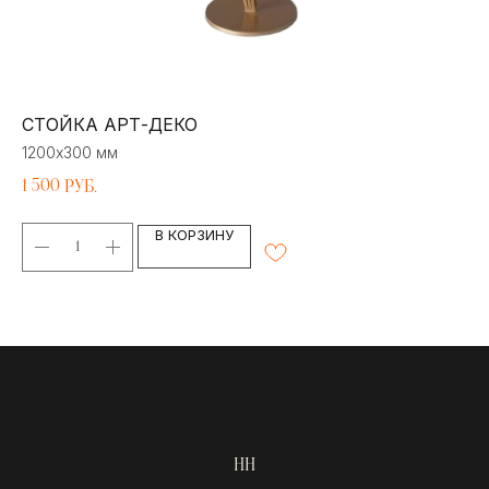
СТОЙКА АРТ-ДЕКО
К
1200х300 мм
10
1 500
2 
руб.
В КОРЗИНУ
НН