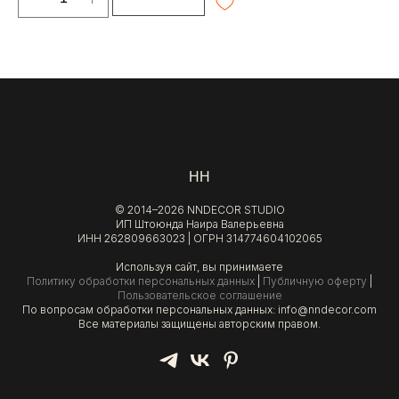
НН
© 2014–2026 NNDECOR STUDIO
ИП Штоюнда Наира Валерьевна
ИНН 262809663023 | ОГРН 314774604102065
Используя сайт, вы принимаете
Политику обработки персональных данных
|
Публичную оферту
|
Пользовательское соглашение
По вопросам обработки персональных данных: info@nndecor.com
Все материалы защищены авторским правом.