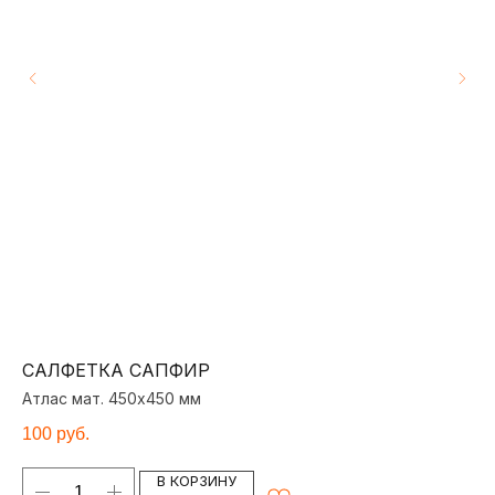
САЛФЕТКА САПФИР
С
Атлас мат. 450х450 мм
Ат
100
руб.
10
В КОРЗИНУ