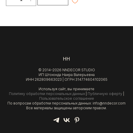
НН
© 2014–2026 NNDECOR STUDIO
ИП Штоюнда Наира Валерьевна
ИНН 262809663023 | ОГРН 314774604102065
Используя сайт, вы принимаете
Политику обработки персональных данных
|
Публичную оферту
|
Пользовательское соглашение
По вопросам обработки персональных данных: info@nndecor.com
Все материалы защищены авторским правом.