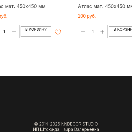
ас мат. 450х450 мм
Атлас мат. 450х450 м
руб.
100
руб.
В КОРЗИНУ
В КОРЗИ
© 2014–2026 NNDECOR STUDIO
ИП Штоюнда Наира Валерьевна