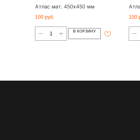
м
Атлас мат. 450х450 мм
Атл
100
руб.
100
У
В КОРЗИНУ