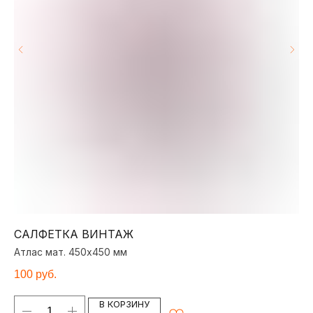
САЛФЕТКА ВИНТАЖ
С
Атлас мат. 450х450 мм
Ат
100
руб.
10
В КОРЗИНУ