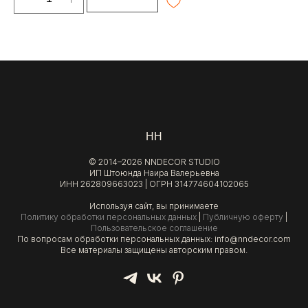
НН
© 2014–2026 NNDECOR STUDIO
ИП Штоюнда Наира Валерьевна
ИНН 262809663023 | ОГРН 314774604102065
Используя сайт, вы принимаете
Политику обработки персональных данных
|
Публичную оферту
|
Пользовательское соглашение
По вопросам обработки персональных данных: info@nndecor.com
Все материалы защищены авторским правом.