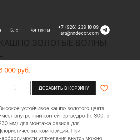
+7 (926) 239 18 89
а
Блог
Контакты
art@nndecor.com
КАШПО ЗОЛОТЫЕ ВОЛНЫ
L
6 000
руб.
ДОБАВИТЬ В КОРЗИНУ
Высокое устойчивое кашпо золотого цвета,
имеет внутренний контейнер-ведро (h: 300, d:
230 мм) для монтажа оазиса для
флористических композиций. При
необходимости утяжеления внутрь можно