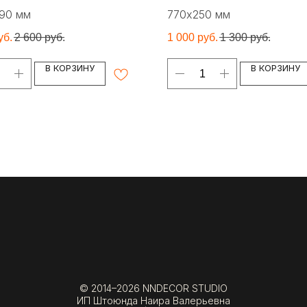
90 мм
770х250 мм
уб.
2 600
руб.
1 000
руб.
1 300
руб.
В КОРЗИНУ
В КОРЗИНУ
© 2014–2026 NNDECOR STUDIO
ИП Штоюнда Наира Валерьевна